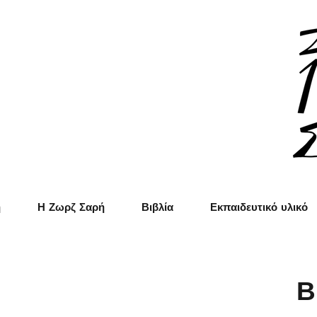
ή
Η Ζωρζ Σαρή
Βιβλία
Εκπαιδευτικό υλικό
Β