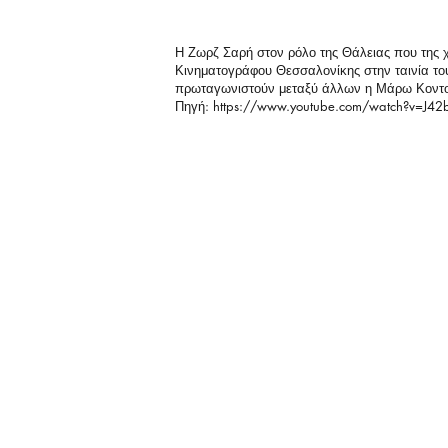
Η Ζωρζ Σαρή στον ρόλο της Θάλειας που της χ
Κινηματογράφου Θεσσαλονίκης στην ταινία το
πρωταγωνιστούν μεταξύ άλλων η Μάρω Κοντο
Πηγή:
https://www.youtube.com/watch?v=J4