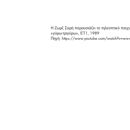
Η Ζωρζ Σαρή παρουσιάζει το τηλεοπτικό παιχν
«γύρω-τριγύρω», ΕΤ1, 1989
Πηγή:
https://www.youtube.com/watch?v=wrs