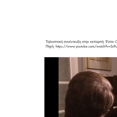
Τηλεοπτική συνέντευξη στην εκπομπή
‘Εστιν 
Πηγή:
https://www.youtube.com/watch?v=Ss9