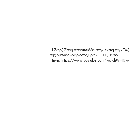
Η Ζωρζ Σαρή παρουσιάζει στην εκπομπή «Ταξίδ
της ομάδας «γύρω-τριγύρω», ΕΤ1, 1989
Πηγή:
https://www.youtube.com/watch?v=KJ